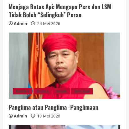
g
Menjaga Batas Api: Mengapa Pers dan LSM
Tidak Boleh “Selingkuh” Peran
Admin
24 Mei 2026
Budaya
Sastra
Sosok
Spiritual
Panglima atau Panglima -Panglimaan
Admin
19 Mei 2026