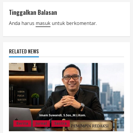
i
Tinggalkan Balasan
n
Anda harus
masuk
untuk berkomentar.
u
e
RELATED NEWS
R
e
a
d
i
n
Berita
Jurnal
Sastra