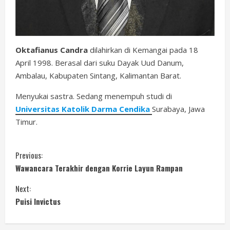
Oktafianus Candra
dilahirkan di Kemangai pada 18
April 1998. Berasal dari suku Dayak Uud Danum,
Ambalau, Kabupaten Sintang, Kalimantan Barat.
Menyukai sastra. Sedang menempuh studi di
Universitas Katolik Darma Cendika
Surabaya, Jawa
Timur.
C
Previous:
Wawancara Terakhir dengan Korrie Layun Rampan
o
Next:
n
Puisi Invictus
t