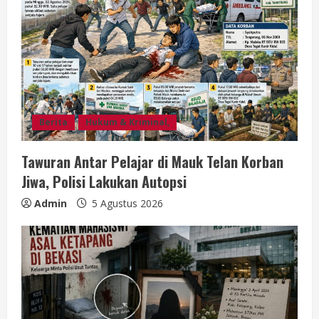
a
d
i
n
g
Berita
Hukum & Kriminal,
Tawuran Antar Pelajar di Mauk Telan Korban
Jiwa, Polisi Lakukan Autopsi
Admin
5 Agustus 2026