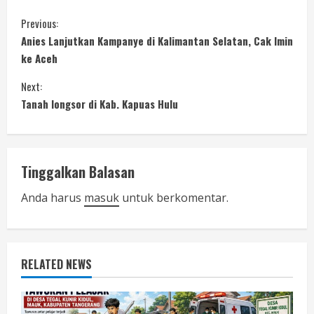
C
Previous:
Anies Lanjutkan Kampanye di Kalimantan Selatan, Cak Imin
o
ke Aceh
n
Next:
Tanah longsor di Kab. Kapuas Hulu
t
i
n
Tinggalkan Balasan
u
Anda harus
masuk
untuk berkomentar.
e
R
RELATED NEWS
e