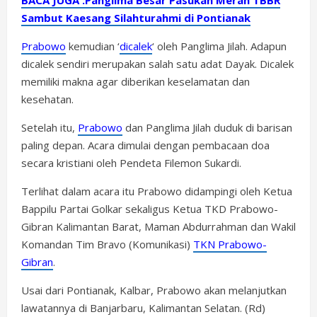
BACA JUGA :Panglima Besar Pasukan Merah TBBR
Sambut Kaesang Silahturahmi di Pontianak
Prabowo
kemudian ‘
dicalek
‘ oleh Panglima Jilah. Adapun
dicalek sendiri merupakan salah satu adat Dayak. Dicalek
memiliki makna agar diberikan keselamatan dan
kesehatan.
Setelah itu,
Prabowo
dan Panglima Jilah duduk di barisan
paling depan. Acara dimulai dengan pembacaan doa
secara kristiani oleh Pendeta Filemon Sukardi.
Terlihat dalam acara itu Prabowo didampingi oleh Ketua
Bappilu Partai Golkar sekaligus Ketua TKD Prabowo-
Gibran Kalimantan Barat, Maman Abdurrahman dan Wakil
Komandan Tim Bravo (Komunikasi)
TKN Prabowo-
Gibran
.
Usai dari Pontianak, Kalbar, Prabowo akan melanjutkan
lawatannya di Banjarbaru, Kalimantan Selatan. (Rd)