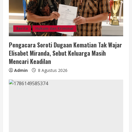
e
a
d
Berita
Hukum dan Kriminal
i
Pengacara Soroti Dugaan Kematian Tak Wajar
n
Elisabet Miranda, Sebut Keluarga Masih
g
Mencari Keadilan
Admin
8 Agustus 2026