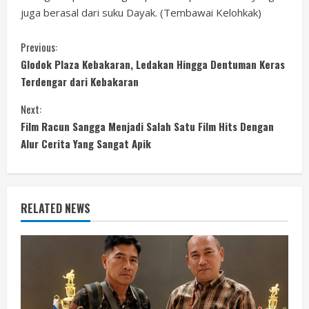
juga berasal dari suku Dayak. (Tembawai Kelohkak)
C
Previous:
Glodok Plaza Kebakaran, Ledakan Hingga Dentuman Keras
o
Terdengar dari Kebakaran
n
Next:
Film Racun Sangga Menjadi Salah Satu Film Hits Dengan
t
Alur Cerita Yang Sangat Apik
i
n
RELATED NEWS
u
e
R