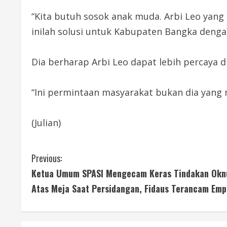
“Kita butuh sosok anak muda. Arbi Leo yang 
inilah solusi untuk Kabupaten Bangka deng
Dia berharap Arbi Leo dapat lebih percaya 
“Ini permintaan masyarakat bukan dia yang 
(Julian)
C
Previous:
Ketua Umum SPASI Mengecam Keras Tindakan Oknu
o
Atas Meja Saat Persidangan, Fidaus Terancam Em
n
t