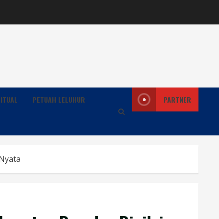
ITUAL
PETUAH LELUHUR
PARTNER
 Nyata