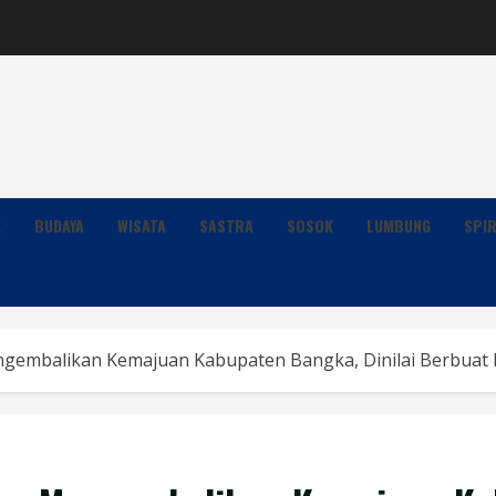
K
BUDAYA
WISATA
SASTRA
SOSOK
LUMBUNG
SPIR
ngembalikan Kemajuan Kabupaten Bangka, Dinilai Berbuat