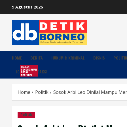
Skip
9 Agustus 2026
to
content
HOME
BERITA
HUKUM & KRIMINAL
BISNIS
POLITI
IKATAN
CENDEKIAWAN
ICDN
REDAKSI
DAYAK
NASIONAL
Home
Politik
Sosok Arbi Leo Dinilai Mampu Me
Politik