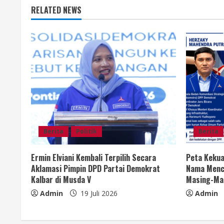
RELATED NEWS
i
n
u
e
R
e
Berita
Politik
Berita
a
Ermin Elviani Kembali Terpilih Secara
Peta Kekua
d
Aklamasi Pimpin DPD Partai Demokrat
Nama Menc
Kalbar di Musda V
Masing-Ma
i
Admin
19 Juli 2026
Admin
n