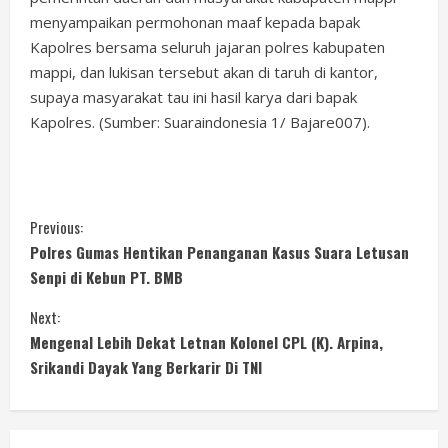
menyampaikan permohonan maaf kepada bapak
Kapolres bersama seluruh jajaran polres kabupaten
mappi, dan lukisan tersebut akan di taruh di kantor,
supaya masyarakat tau ini hasil karya dari bapak
Kapolres. (Sumber: Suaraindonesia 1/ Bajare007).
C
Previous:
Polres Gumas Hentikan Penanganan Kasus Suara Letusan
o
Senpi di Kebun PT. BMB
n
Next:
Mengenal Lebih Dekat Letnan Kolonel CPL (K). Arpina,
t
Srikandi Dayak Yang Berkarir Di TNI
i
n