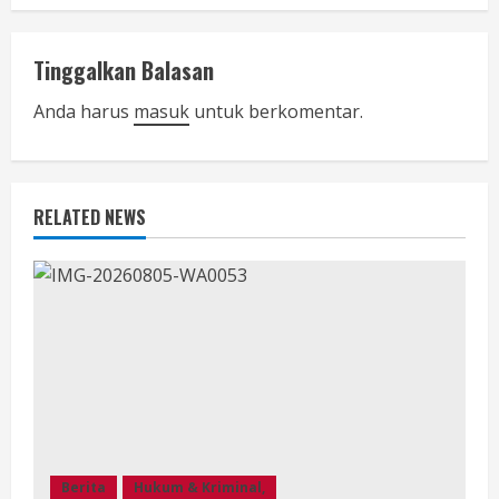
i
n
Tinggalkan Balasan
u
Anda harus
masuk
untuk berkomentar.
e
R
RELATED NEWS
e
a
d
i
n
g
Berita
Hukum & Kriminal,