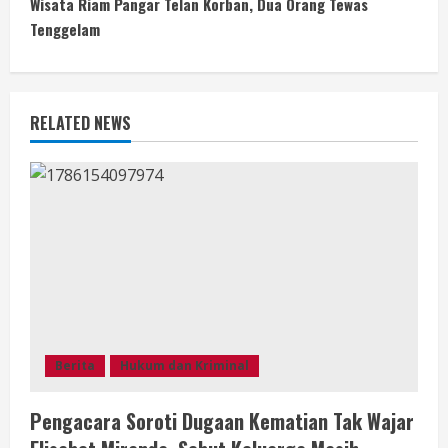
Wisata Riam Pangar Telan Korban, Dua Orang Tewas
t
Tenggelam
i
n
RELATED NEWS
u
e
R
e
a
d
Berita
Hukum dan Kriminal
i
Pengacara Soroti Dugaan Kematian Tak Wajar
n