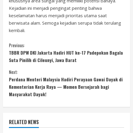
khususnya area sungai yang memiliki potensi bahaya.
Kejadian ini menjadi pengingat penting bahwa
keselamatan harus menjadi prioritas utama saat
berwisata alam. Semoga kejadian serupa tidak terulang
kembali.
C
Previous:
TBBR DPW DKI Jakarta Hadiri HUT ke-17 Padepokan Bagala
o
Suta Pinilih di Cileunyi, Jawa Barat
n
Next:
Perdana Menteri Malaysia Hadiri Perayaan Gawai Dayak di
t
Kementerian Kerja Raya — Momen Bersejarah bagi
i
Masyarakat Dayak!
n
u
RELATED NEWS