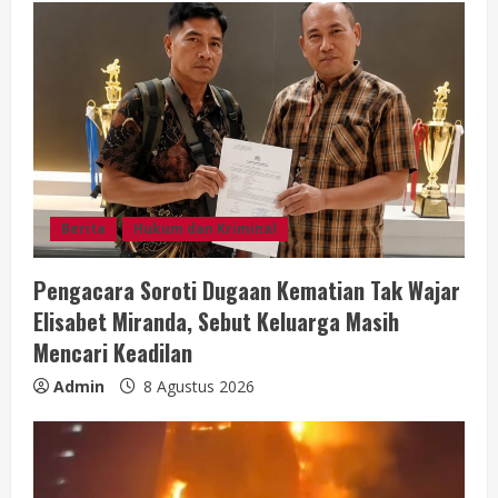
e
R
e
a
d
i
Berita
Hukum dan Kriminal
n
Pengacara Soroti Dugaan Kematian Tak Wajar
Elisabet Miranda, Sebut Keluarga Masih
g
Mencari Keadilan
Admin
8 Agustus 2026