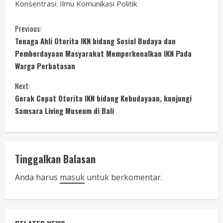
Konsentrasi: Ilmu Komunikasi Politik
C
Previous:
Tenaga Ahli Otorita IKN bidang Sosial Budaya dan
o
Pemberdayaan Masyarakat Memperkenalkan IKN Pada
Warga Perbatasan
n
Next:
t
Gerak Cepat Otorita IKN bidang Kebudayaan, kunjungi
i
Samsara Living Museum di Bali
n
u
Tinggalkan Balasan
e
Anda harus
masuk
untuk berkomentar.
R
e