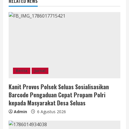
RELATED NEWS
a
d
i
n
g
Berita
Jurnal
Kanit Provos Polsek Seluas Sosialisasikan
Barcode Pengaduan Cepat Propam Polri
kepada Masyarakat Desa Seluas
Admin
6 Agustus 2026