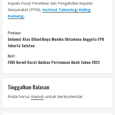
Kepala Pusat Penelitian dan Pengabdian kepada
Masyarakat (PPM),
Institut Teknologi Keling
Kumang
.
C
Previous:
Selamat Atas Dilantiknya Monika Oktaviana Anggota FPK
o
Jakarta Selatan
n
Next:
FDKJ Korwil Barat Adakan Pertemuan Awali Tahun 2022
t
i
n
Tinggalkan Balasan
u
Anda harus
masuk
untuk berkomentar.
e