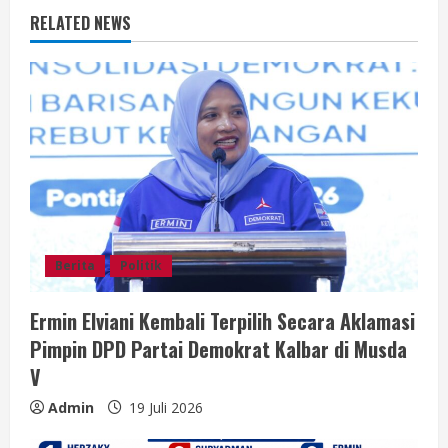
R
RELATED NEWS
e
a
d
i
n
g
Berita
Politik
Ermin Elviani Kembali Terpilih Secara Aklamasi
Pimpin DPD Partai Demokrat Kalbar di Musda
V
Admin
19 Juli 2026