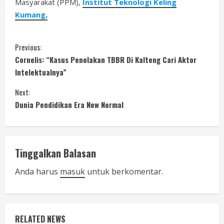
Masyarakat (PPM),
Institut Teknologi Keling
Kumang
.
C
Previous:
Cornelis: “Kasus Penolakan TBBR Di Kalteng Cari Aktor
o
Intelektualnya”
n
Next:
Dunia Pendidikan Era New Normal
t
i
n
Tinggalkan Balasan
u
Anda harus
masuk
untuk berkomentar.
e
R
RELATED NEWS