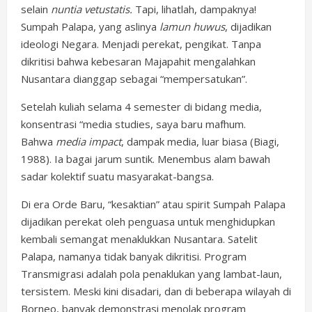
selain
nuntia
vetustatis.
Tapi, lihatlah, dampaknya!
Sumpah Palapa, yang aslinya
lamun huwus
, dijadikan
ideologi Negara. Menjadi perekat, pengikat. Tanpa
dikritisi bahwa kebesaran Majapahit mengalahkan
Nusantara dianggap sebagai “mempersatukan”.
Setelah kuliah selama 4 semester di bidang media,
konsentrasi “media studies, saya baru mafhum.
Bahwa
media impact
, dampak media, luar biasa (Biagi,
1988). Ia bagai jarum suntik. Menembus alam bawah
sadar kolektif suatu masyarakat-bangsa.
Di era Orde Baru, “kesaktian” atau spirit Sumpah Palapa
dijadikan perekat oleh penguasa untuk menghidupkan
kembali semangat menaklukkan Nusantara. Satelit
Palapa, namanya tidak banyak dikritisi. Program
Transmigrasi adalah pola penaklukan yang lambat-laun,
tersistem. Meski kini disadari, dan di beberapa wilayah di
Borneo, banyak demonstrasi menolak program