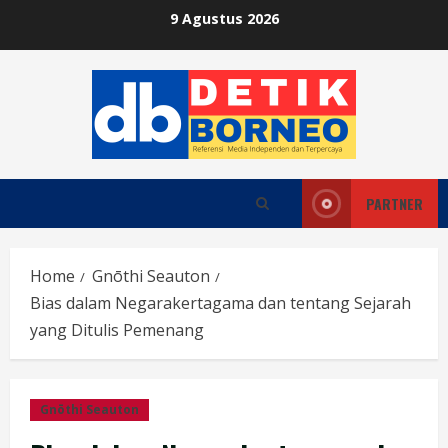
Skip
9 Agustus 2026
to
content
PARTNER
Home
Gnōthi Seauton
Bias dalam Negarakertagama dan tentang Sejarah
yang Ditulis Pemenang
Gnōthi Seauton