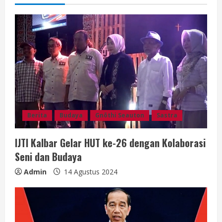
e
a
d
i
n
g
Berita
Budaya
Gnōthi Seauton
Sastra
IJTI Kalbar Gelar HUT ke-26 dengan Kolaborasi
Seni dan Budaya
Admin
14 Agustus 2024