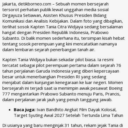
Jakarta, detikborneo.com – Sebuah momen bersejarah
tersorot perhatian publik lewat unggahan media sosial
Dirgayuza Setiawan, Asisten Khusus Presiden Bidang
Komunikasi dan Analisis Kebijakan. Dalam foto yang dibagikan,
terlihat sosok Kapten Tania Citra Widjaya sedang bersalaman
hangat dengan Presiden Republik Indonesia, Prabowo
Subianto. Di balik momen sederhana itu, tersimpan kisah hebat
tentang sosok perempuan yang kini mencatatkan namanya
dalam lembaran sejarah penerbangan tanah air.
Kapten Tania Widjaya bukan sekadar pilot biasa. Ia resmi
tercatat sebagai pilot perempuan pertama dalam sejarah 76
tahun perjalanan Garuda Indonesia yang diberi kepercayaan
besar untuk menerbangkan Presiden RI yang sedang
menjabat dalam kunjungan kenegaraan ke luar negeri. Momen
bersejarah ini terjadi saat ia memimpin awak pesawat Boeing
777 mengantarkan Prabowo Subianto menuju Paris, Prancis,
dalam perjalanan jarak jauh yang penuh tanggung jawab.
Baca juga:
Ivan Bandhito Angkat Film Dayak Kolosal,
Target Syuting Awal 2027 Setelah Tertunda Lima Tahun
Di usianya yang baru menginjak 31 tahun, rekam jejak Tania di