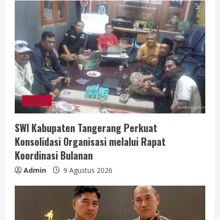
e
R
e
a
d
Berita
i
SWI Kabupaten Tangerang Perkuat
n
Konsolidasi Organisasi melalui Rapat
g
Koordinasi Bulanan
Admin
9 Agustus 2026