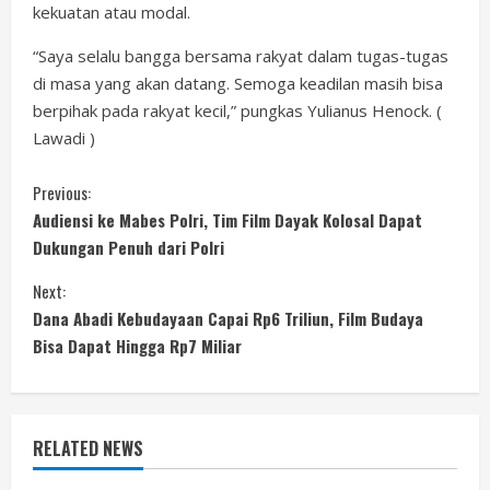
kekuatan atau modal.
“Saya selalu bangga bersama rakyat dalam tugas-tugas
di masa yang akan datang. Semoga keadilan masih bisa
berpihak pada rakyat kecil,” pungkas Yulianus Henock. (
Lawadi )
C
Previous:
Audiensi ke Mabes Polri, Tim Film Dayak Kolosal Dapat
o
Dukungan Penuh dari Polri
n
Next:
Dana Abadi Kebudayaan Capai Rp6 Triliun, Film Budaya
t
Bisa Dapat Hingga Rp7 Miliar
i
n
RELATED NEWS
u