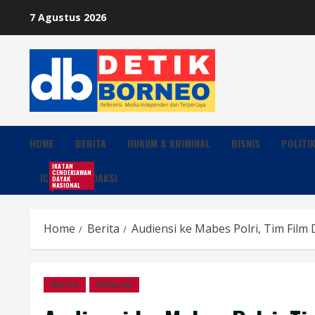
Skip
7 Agustus 2026
to
content
HOME
BERITA
HUKUM & KRIMINAL
BISNIS
POLITI
IKATAN
CENDEKIAWAN
ICDN
REDAKSI
DAYAK
NASIONAL
Home
Berita
Audiensi ke Mabes Polri, Tim Film
Berita
Hiburan