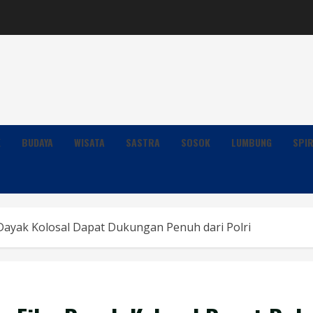
K
BUDAYA
WISATA
SASTRA
SOSOK
LUMBUNG
SPIR
 Dayak Kolosal Dapat Dukungan Penuh dari Polri