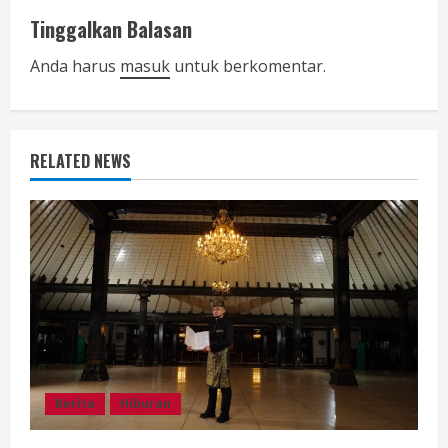
u
Tinggalkan Balasan
e
Anda harus
masuk
untuk berkomentar.
R
e
RELATED NEWS
a
d
i
n
g
Berita
Hiburan