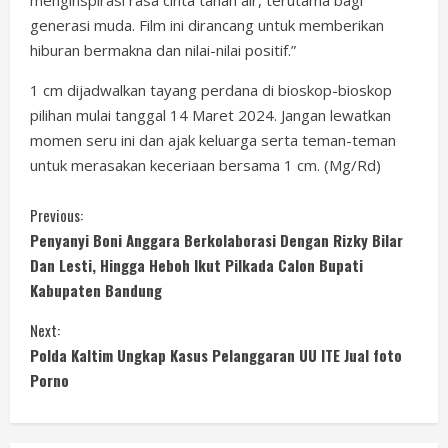
menginspirasi rasa cinta tanah air, terutama bagi
generasi muda. Film ini dirancang untuk memberikan
hiburan bermakna dan nilai-nilai positif.”
1 cm dijadwalkan tayang perdana di bioskop-bioskop
pilihan mulai tanggal 14 Maret 2024. Jangan lewatkan
momen seru ini dan ajak keluarga serta teman-teman
untuk merasakan keceriaan bersama 1 cm. (Mg/Rd)
C
Previous:
Penyanyi Boni Anggara Berkolaborasi Dengan Rizky Bilar
o
Dan Lesti, Hingga Heboh Ikut Pilkada Calon Bupati
Kabupaten Bandung
n
Next:
t
Polda Kaltim Ungkap Kasus Pelanggaran UU ITE Jual foto
i
Porno
n