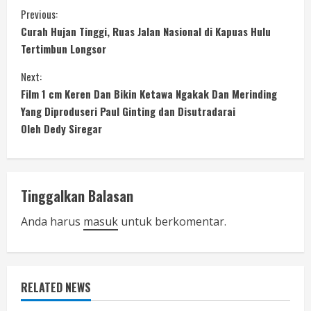
C
Previous:
Curah Hujan Tinggi, Ruas Jalan Nasional di Kapuas Hulu
o
Tertimbun Longsor
n
Next:
Film 1 cm Keren Dan Bikin Ketawa Ngakak Dan Merinding
t
Yang Diproduseri Paul Ginting dan Disutradarai
i
Oleh Dedy Siregar
n
u
Tinggalkan Balasan
e
Anda harus
masuk
untuk berkomentar.
R
e
RELATED NEWS
a