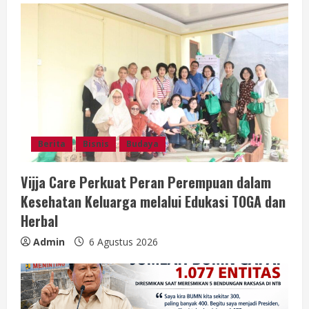
d
i
n
g
Berita
Bisnis
Budaya
Vijja Care Perkuat Peran Perempuan dalam
Kesehatan Keluarga melalui Edukasi TOGA dan
Herbal
Admin
6 Agustus 2026