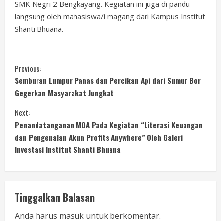
SMK Negri 2 Bengkayang. Kegiatan ini juga di pandu
langsung oleh mahasiswa/i magang dari Kampus Institut
Shanti Bhuana.
C
Previous:
Semburan Lumpur Panas dan Percikan Api dari Sumur Bor
o
Gegerkan Masyarakat Jungkat
n
Next:
Penandatanganan MOA Pada Kegiatan “Literasi Keuangan
t
dan Pengenalan Akun Profits Anywhere” Oleh Galeri
i
Investasi Institut Shanti Bhuana
n
u
Tinggalkan Balasan
e
Anda harus
masuk
untuk berkomentar.