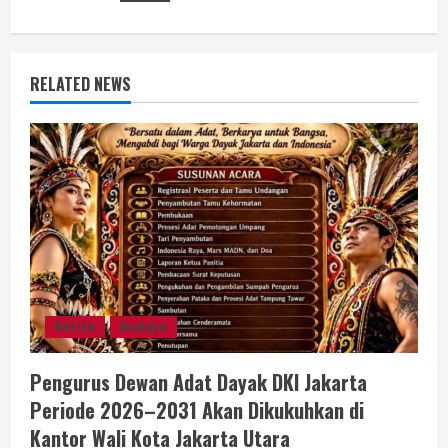
R
e
RELATED NEWS
a
d
i
n
g
Berita
Budaya
Pengurus Dewan Adat Dayak DKI Jakarta
Periode 2026–2031 Akan Dikukuhkan di
Kantor Wali Kota Jakarta Utara