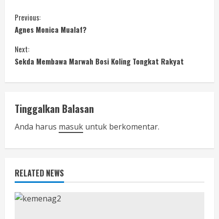
C
Previous:
Agnes Monica Mualaf?
o
Next:
n
Sekda Membawa Marwah Bosi Koling Tongkat Rakyat
t
i
Tinggalkan Balasan
n
Anda harus
masuk
untuk berkomentar.
u
e
RELATED NEWS
R
e