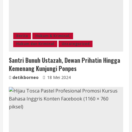
a
d
i
Berita
Hukum & Kriminal,
n
Hukum dan Kriminal
Uncategorized
g
Santri Bunuh Ustazah, Dewan Prihatin Hingga
Kemenang Kunjungi Ponpes
detikborneo
18 Mei 2024