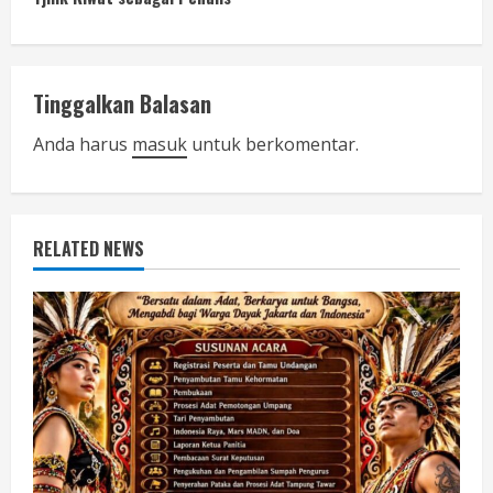
t
i
Tinggalkan Balasan
n
Anda harus
masuk
untuk berkomentar.
u
e
RELATED NEWS
R
e
a
d
i