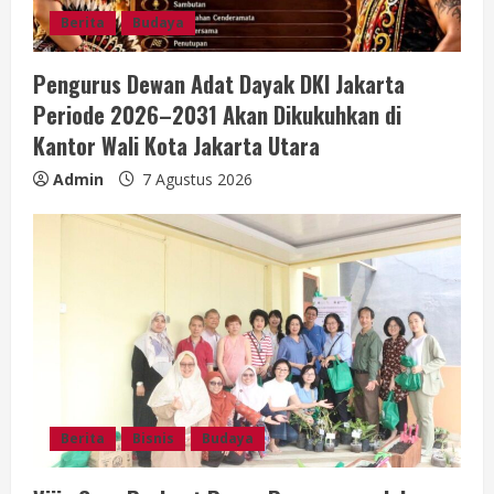
n
Berita
Budaya
g
Pengurus Dewan Adat Dayak DKI Jakarta
Periode 2026–2031 Akan Dikukuhkan di
Kantor Wali Kota Jakarta Utara
Admin
7 Agustus 2026
Berita
Bisnis
Budaya