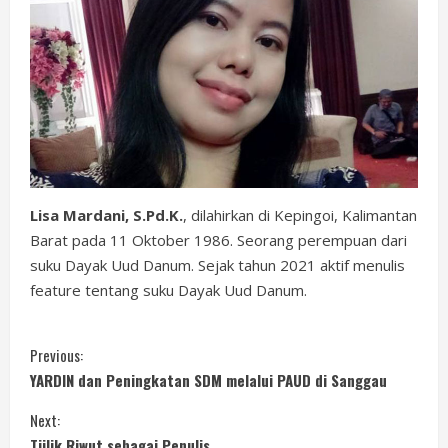
Lisa Mardani, S.Pd.K.
, dilahirkan di Kepingoi, Kalimantan
Barat pada 11 Oktober 1986. Seorang perempuan dari
suku Dayak Uud Danum. Sejak tahun 2021 aktif menulis
feature tentang suku Dayak Uud Danum.
C
Previous:
YARDIN dan Peningkatan SDM melalui PAUD di Sanggau
o
Next:
n
Tjilik Riwut sebagai Penulis