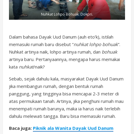
Nuhkat Lohpo Bohuak. Dokpri.
Dalam bahasa Dayak Uud Danum (auh eto’k), istilah
memasuki rumah baru disebut “
nuhkat lohpo bohuak
”.
Nuhkat artinya naik, lohpo artinya rumah, dan
bohuak
artinya baru. Pertanyaannya, mengapa harus memakai
kata
nuhkat
/naik?
Sebab, sejak dahulu kala, masyarakat Dayak Uud Danum
jika membangun rumah, dengan bentuk rumah
panggung, yang tingginya bisa mencapai 2-3 meter di
atas permukaan tanah. Artinya, jika penghuni rumah mau
menempati rumah barunya, maka ia harus naik terlebih
dahulu melewati tangga. Baru bisa memasuki rumah.
Baca juga:
Piknik ala Wanita Dayak Uud Danum