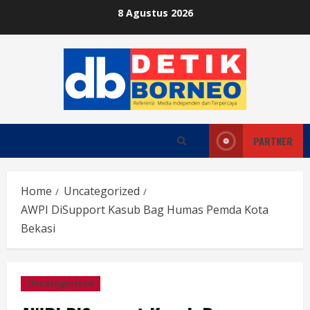
Skip
8 Agustus 2026
to
content
PARTNER
Home
Uncategorized
AWPI DiSupport Kasub Bag Humas Pemda Kota
Bekasi
Uncategorized