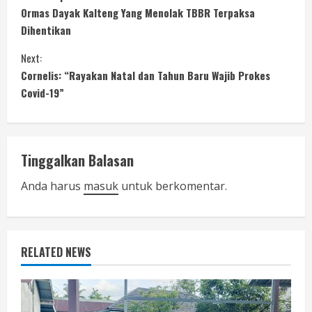
o
Ormas Dayak Kalteng Yang Menolak TBBR Terpaksa
Dihentikan
n
Next:
t
Cornelis: “Rayakan Natal dan Tahun Baru Wajib Prokes
i
Covid-19”
n
u
Tinggalkan Balasan
e
Anda harus
masuk
untuk berkomentar.
R
e
RELATED NEWS
a
d