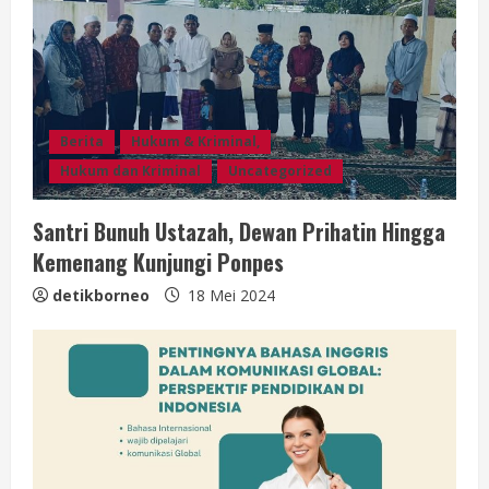
i
n
g
Berita
Hukum & Kriminal,
Hukum dan Kriminal
Uncategorized
Santri Bunuh Ustazah, Dewan Prihatin Hingga
Kemenang Kunjungi Ponpes
detikborneo
18 Mei 2024