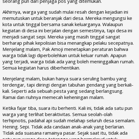
seorang pun dari penjaga pos yang ditemukan.
Akhirnya, warga yang sudah mulai resah dengan kejadian ini
memutuskan untuk beranjak dari desa. Mereka mengungsi ke
kota untuk tinggal bersama sanak keluarganya. Walaupun
kegiatan di desa ini berjalan dengan semestinya, tapi desa ini
menjadi sangat sepi. Mereka yang masih tinggal sangat
berharap pihak kepolisian bisa menangkap pelaku secepatnya.
Menjelang malam, Pak Amoji menetapkan peraturan bahwa
warga tidak lagi diperbolehkan untuk keluar rumah. Apapun
yang terjadi, warga tidak ada yang boleh meninggalkan rumah.
Semua kegiatan harus diberhentikan.
Menjelang malam, bukan hanya suara seruling bambu yang
terdengar, tapi diiringi dengan tabuhan gendang yang berkali-
kali. Seperti ada sebuah pesta yang sedang berlangsung.
Ramai dan riuhnya memecah keheningan malam.
Ketika fajar tiba, suara itu berhenti. Kali ini, tidak ada satu pun
warga yang terlihat beraktivitas. Semua seolah-olah
terhipnotis, padahal api sudah melahap seluruh desa semalam.
Hening. Sepi. Tidak ada candaan anak-anak yang berlarian.
Tidak ada suasana ramainya pasar. Sejak saat itu, tidak ada
satu pun warga desa tetangga yang bermaksud untuk