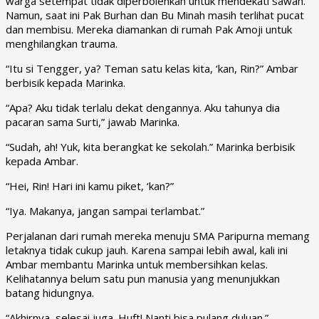
warga setempat tidak diperbolehkan untuk mendekati sawah.
Namun, saat ini Pak Burhan dan Bu Minah masih terlihat pucat
dan membisu. Mereka diamankan di rumah Pak Amoji untuk
menghilangkan trauma.
“Itu si Tengger, ya? Teman satu kelas kita, ‘kan, Rin?” Ambar
berbisik kepada Marinka.
“Apa? Aku tidak terlalu dekat dengannya. Aku tahunya dia
pacaran sama Surti,” jawab Marinka.
“Sudah, ah! Yuk, kita berangkat ke sekolah.” Marinka berbisik
kepada Ambar.
“Hei, Rin! Hari ini kamu piket, ‘kan?”
“Iya. Makanya, jangan sampai terlambat.”
Perjalanan dari rumah mereka menuju SMA Paripurna memang
letaknya tidak cukup jauh. Karena sampai lebih awal, kali ini
Ambar membantu Marinka untuk membersihkan kelas.
Kelihatannya belum satu pun manusia yang menunjukkan
batang hidungnya.
“Akhirnya, selesai juga. Huft! Nanti bisa pulang duluan.”