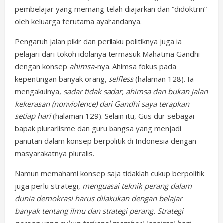
pembelajar yang memang telah diajarkan dan “didoktrin”
oleh keluarga terutama ayahandanya.
Pengaruh jalan pikir dan perilaku politiknya juga ia
pelajari dari tokoh idolanya termasuk Mahatma Gandhi
dengan konsep
ahimsa
-nya. Ahimsa fokus pada
kepentingan banyak orang,
selfless
(halaman 128). Ia
mengakuinya,
sadar tidak sadar, ahimsa dan bukan jalan
kekerasan (nonviolence) dari Gandhi saya terapkan
setiap hari
(halaman 129). Selain itu, Gus dur sebagai
bapak plurarlisme dan guru bangsa yang menjadi
panutan dalam konsep berpolitik di Indonesia dengan
masyarakatnya pluralis.
Namun memahami konsep saja tidaklah cukup berpolitik
juga perlu strategi,
menguasai teknik perang dalam
dunia demokrasi harus dilakukan dengan belajar
banyak tentang ilmu dan strategi perang. Strategi
perang yang cukup terkenal memberi inspirasi bagi