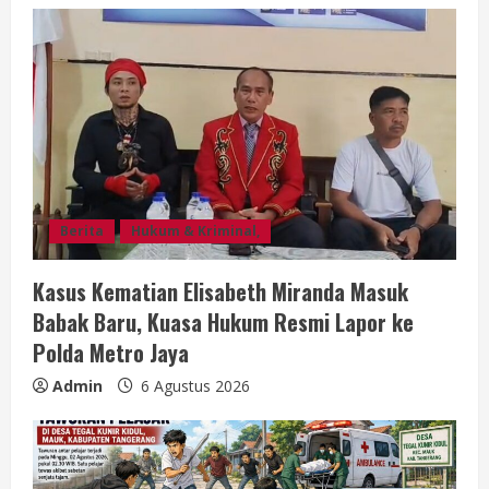
a
d
i
n
g
Berita
Hukum & Kriminal,
Kasus Kematian Elisabeth Miranda Masuk
Babak Baru, Kuasa Hukum Resmi Lapor ke
Polda Metro Jaya
Admin
6 Agustus 2026