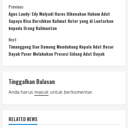
C
Previous:
Agus Landy: Edy Mulyadi Harus Dikenakan Hukum Adat
o
Supaya Bisa Bersihkan Kalimat Kotor yang di Lontarkan
kepada Orang Kalimantan
n
Next:
t
Timanggong Dan Damang Mendukung Kepala Adat Besar
i
Dayak Paser Melakukan Prosesi Sidang Adat Dayak
n
u
Tinggalkan Balasan
e
Anda harus
masuk
untuk berkomentar.
R
e
RELATED NEWS