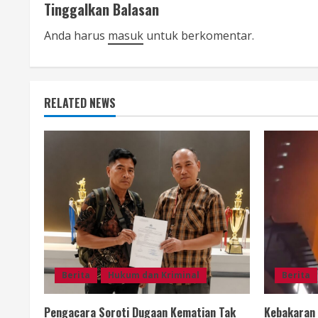
Tinggalkan Balasan
i
Anda harus
masuk
untuk berkomentar.
n
u
e
RELATED NEWS
R
e
a
d
i
Berita
Hukum dan Kriminal
Berita
n
g
Pengacara Soroti Dugaan Kematian Tak
Kebakaran