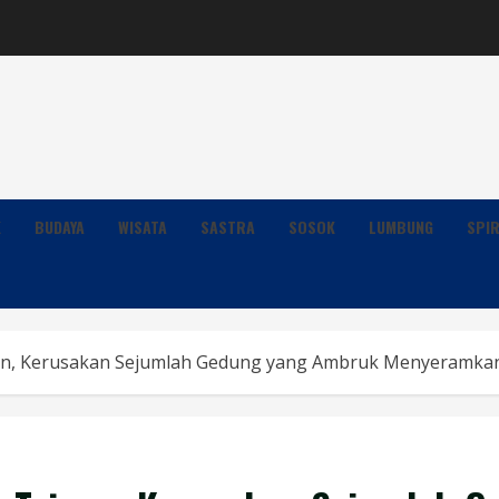
K
BUDAYA
WISATA
SASTRA
SOSOK
LUMBUNG
SPIR
an, Kerusakan Sejumlah Gedung yang Ambruk Menyeramka