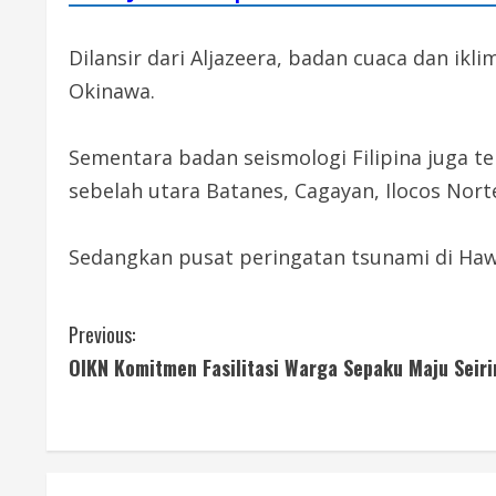
Dilansir dari Aljazeera, badan cuaca dan ik
Okinawa.
Sementara badan seismologi Filipina juga te
sebelah utara Batanes, Cagayan, Ilocos Norte
Sedangkan pusat peringatan tsunami di Hawa
C
Previous:
OIKN Komitmen Fasilitasi Warga Sepaku Maju Seir
o
n
t