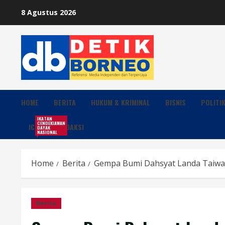
Skip
8 Agustus 2026
to
content
HOME
BERITA
HUKUM & KRIMINAL
BISNIS
POLITI
IKATAN
CENDEKIAWAN
ICDN
REDAKSI
DAYAK
NASIONAL
Home
Berita
Gempa Bumi Dahsyat Landa Taiw
Berita