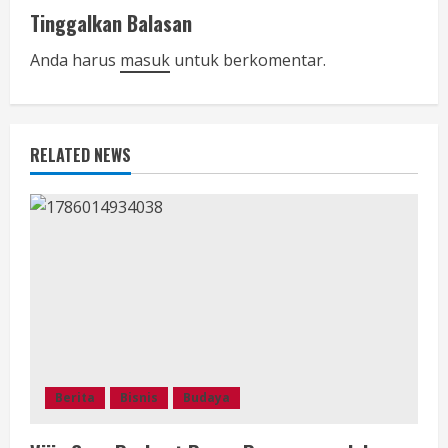
u
Tinggalkan Balasan
e
Anda harus
masuk
untuk berkomentar.
R
e
RELATED NEWS
a
d
i
n
g
Berita
Bisnis
Budaya