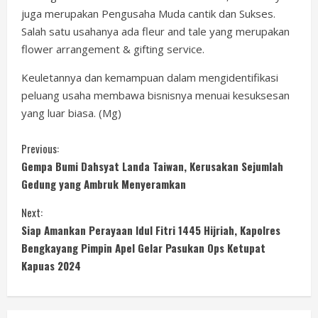
juga merupakan Pengusaha Muda cantik dan Sukses.
Salah satu usahanya ada fleur and tale yang merupakan
flower arrangement & gifting service.
Keuletannya dan kemampuan dalam mengidentifikasi
peluang usaha membawa bisnisnya menuai kesuksesan
yang luar biasa. (Mg)
C
Previous:
Gempa Bumi Dahsyat Landa Taiwan, Kerusakan Sejumlah
o
Gedung yang Ambruk Menyeramkan
n
Next:
Siap Amankan Perayaan Idul Fitri 1445 Hijriah, Kapolres
t
Bengkayang Pimpin Apel Gelar Pasukan Ops Ketupat
i
Kapuas 2024
n