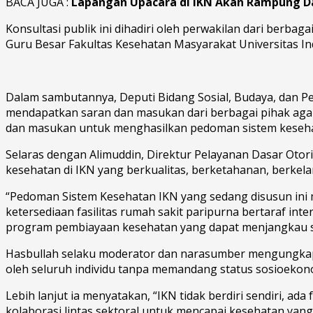
BACA JUGA :
Lapangan Upacara di IKN Akan Rampung 
Konsultasi publik ini dihadiri oleh perwakilan dari berba
Guru Besar Fakultas Kesehatan Masyarakat Universitas In
Dalam sambutannya, Deputi Bidang Sosial, Budaya, dan 
mendapatkan saran dan masukan dari berbagai pihak aga
dan masukan untuk menghasilkan pedoman sistem kesehatan
Selaras dengan Alimuddin, Direktur Pelayanan Dasar Ot
kesehatan di IKN yang berkualitas, berketahanan, berkelan
“Pedoman Sistem Kesehatan IKN yang sedang disusun ini m
ketersediaan fasilitas rumah sakit paripurna bertaraf in
program pembiayaan kesehatan yang dapat menjangkau se
Hasbullah selaku moderator dan narasumber mengungkapka
oleh seluruh individu tanpa memandang status sosioekonomi
Lebih lanjut ia menyatakan, “IKN tidak berdiri sendiri, ada
kolaborasi lintas sektoral untuk mencapai kesehatan yang 