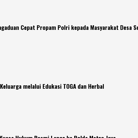
engaduan Cepat Propam Polri kepada Masyarakat Desa S
Keluarga melalui Edukasi TOGA dan Herbal
 Kuasa Hukum Resmi Lapor ke Polda Metro Jaya