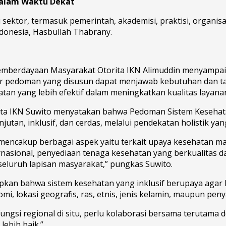
Dalam Waktu Dekat
gai sektor, termasuk pemerintah, akademisi, praktisi, organ
donesia, Hasbullah Thabrany.
Pemberdayaan Masyarakat Otorita IKN
Alimuddin
menyampaika
r pedoman yang disusun dapat menjawab kebutuhan dan ta
 yang lebih efektif dalam meningkatkan kualitas layanan 
orita IKN Suwito menyatakan bahwa Pedoman Sistem Keseh
jutan, inklusif, dan cerdas, melalui pendekatan holistik yan
encakup berbagai aspek yaitu terkait upaya kesehatan mas
ternasional, penyediaan tenaga kesehatan yang berkualitas
luruh lapisan masyarakat,” pungkas Suwito.
n bahwa sistem kesehatan yang inklusif berupaya agar la
, lokasi geografis, ras, etnis, jenis kelamin, maupun peny
 fungsi regional di situ, perlu kolaborasi bersama terutama d
lebih baik.”