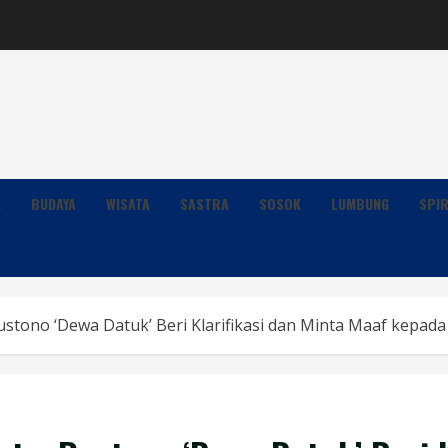
K
BUDAYA
WISATA
SASTRA
SOSOK
LUMBUNG
SPIR
ustono ‘Dewa Datuk’ Beri Klarifikasi dan Minta Maaf kepad