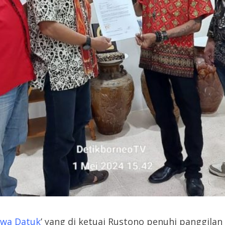
wa Datuk
’ yang di ketuai Rustono penuhi panggilan