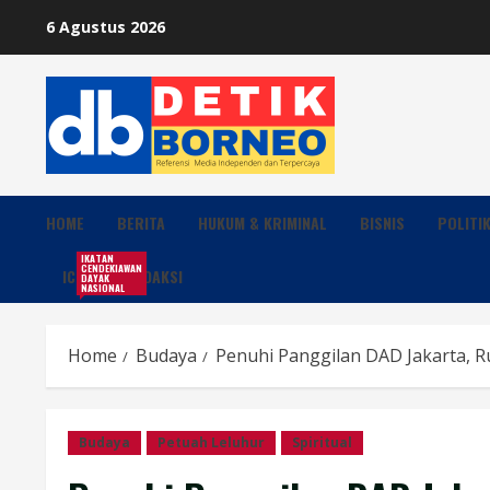
Skip
6 Agustus 2026
to
content
HOME
BERITA
HUKUM & KRIMINAL
BISNIS
POLITI
IKATAN
CENDEKIAWAN
ICDN
REDAKSI
DAYAK
NASIONAL
Home
Budaya
Penuhi Panggilan DAD Jakarta, R
Budaya
Petuah Leluhur
Spiritual