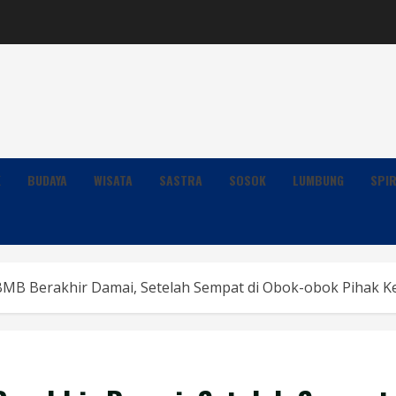
K
BUDAYA
WISATA
SASTRA
SOSOK
LUMBUNG
SPIR
 BMB Berakhir Damai, Setelah Sempat di Obok-obok Pihak K