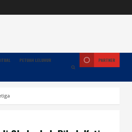
ITUAL
PETUAH LELUHUR
PARTNER
etiga