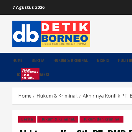
Skip
7 Agustus 2026
to
content
HOME
BERITA
HUKUM & KRIMINAL
BISNIS
POLITI
IKATAN
CENDEKIAWAN
ICDN
REDAKSI
DAYAK
NASIONAL
Home
Hukum & Kriminal,
Akhir nya Konflik PT.
Berita
Hukum & Kriminal,
Hukum dan Kriminal