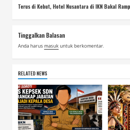
Terus di Kebut, Hotel Nusantara di IKN Bakal Ra
o
n
t
Tinggalkan Balasan
i
Anda harus
masuk
untuk berkomentar.
n
u
RELATED NEWS
e
R
e
a