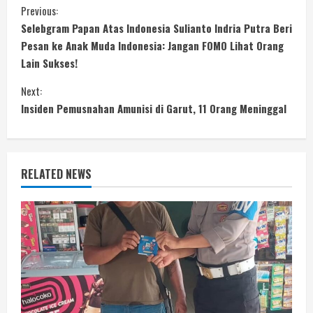
C
Previous:
Selebgram Papan Atas Indonesia Sulianto Indria Putra Beri
o
Pesan ke Anak Muda Indonesia: Jangan FOMO Lihat Orang
Lain Sukses!
n
Next:
t
Insiden Pemusnahan Amunisi di Garut, 11 Orang Meninggal
i
n
RELATED NEWS
u
e
R
e
a