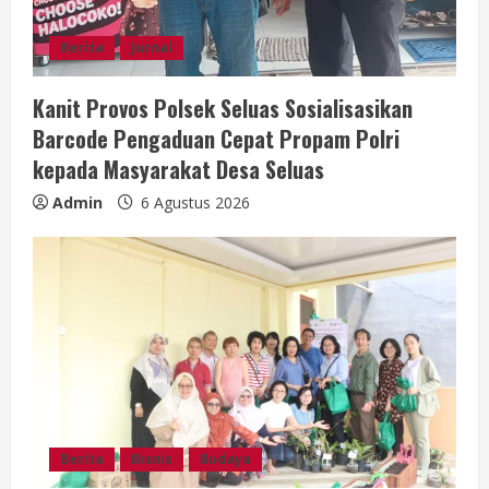
d
Berita
Jurnal
i
Kanit Provos Polsek Seluas Sosialisasikan
n
Barcode Pengaduan Cepat Propam Polri
g
kepada Masyarakat Desa Seluas
Admin
6 Agustus 2026
Berita
Bisnis
Budaya