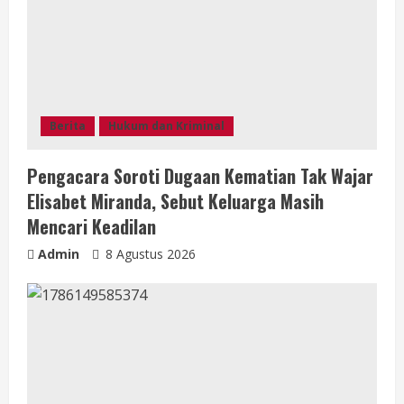
d
i
n
g
Berita
Hukum dan Kriminal
Pengacara Soroti Dugaan Kematian Tak Wajar
Elisabet Miranda, Sebut Keluarga Masih
Mencari Keadilan
Admin
8 Agustus 2026