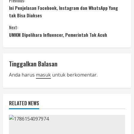
C
Previous:
Ini Penjelasan Facebook, Instagram dan WhatsApp Yang
o
tak Bisa Diakses
n
Next:
UMKM Dipelihara Influencer, Pemerintah Tak Acuh
t
i
n
Tinggalkan Balasan
u
Anda harus
masuk
untuk berkomentar.
e
R
RELATED NEWS
e
a