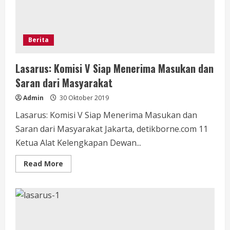
Mufakat
Budaya
Indonesia
Berita
Lasarus: Komisi V Siap Menerima Masukan dan
Saran dari Masyarakat
Admin
30 Oktober 2019
Lasarus: Komisi V Siap Menerima Masukan dan
Saran dari Masyarakat Jakarta, detikborne.com 11
Ketua Alat Kelengkapan Dewan...
Read
Read More
more
about
Lasarus:
Komisi
V
Siap
Menerima
Masukan
dan