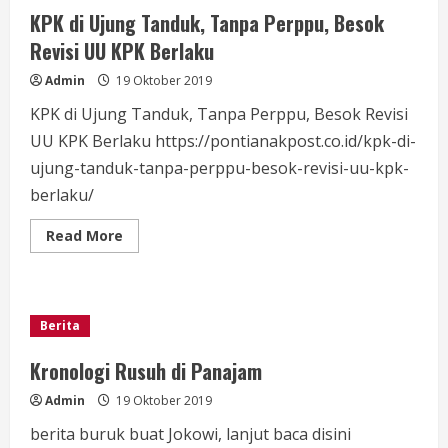
KPK di Ujung Tanduk, Tanpa Perppu, Besok
Revisi UU KPK Berlaku
Admin
19 Oktober 2019
KPK di Ujung Tanduk, Tanpa Perppu, Besok Revisi
UU KPK Berlaku https://pontianakpost.co.id/kpk-di-
ujung-tanduk-tanpa-perppu-besok-revisi-uu-kpk-
berlaku/
Read
Read More
more
about
KPK
di
Ujung
Tanduk,
Berita
Tanpa
Perppu,
Besok
Kronologi Rusuh di Panajam
Revisi
UU
Admin
19 Oktober 2019
KPK
Berlaku
berita buruk buat Jokowi, lanjut baca disini