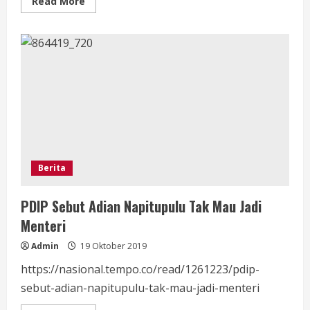
Read
Read More
more
about
Siap
Jalur
Independen
Namsi
dan
Lawadi
Ingin
Majukan
Bengkayang
Berita
PDIP Sebut Adian Napitupulu Tak Mau Jadi
Menteri
Admin
19 Oktober 2019
https://nasional.tempo.co/read/1261223/pdip-
sebut-adian-napitupulu-tak-mau-jadi-menteri