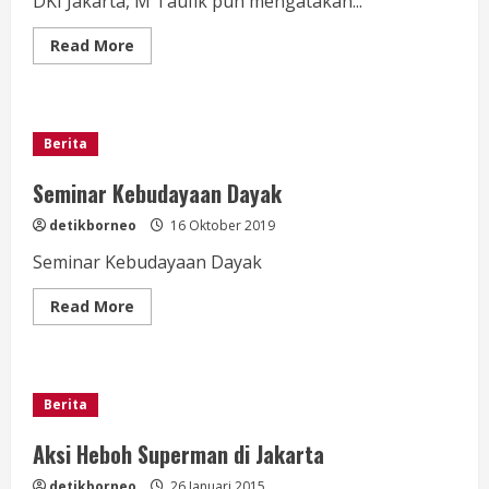
DKI Jakarta, M Taufik pun mengatakan...
Read
Read More
more
about
M
Taufik:
Sebelum
Tahun
Berita
Baru
2020,
Jakarta
Seminar Kebudayaan Dayak
Sudah
Punya
detikborneo
16 Oktober 2019
Wagub
Seminar Kebudayaan Dayak
Read
Read More
more
about
Seminar
Kebudayaan
Dayak
Berita
Aksi Heboh Superman di Jakarta
detikborneo
26 Januari 2015