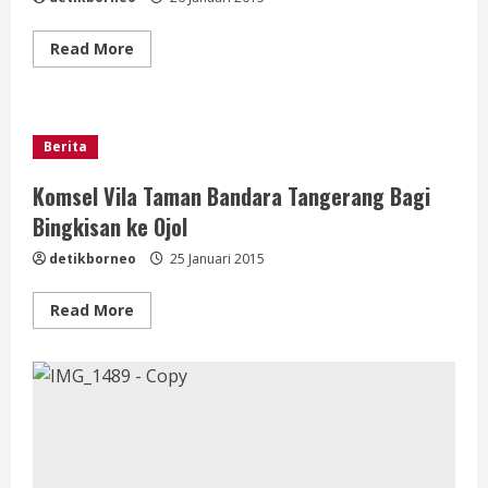
Read
Read More
more
about
Aksi
Heboh
Superman
di
Berita
Jakarta
Komsel Vila Taman Bandara Tangerang Bagi
Bingkisan ke Ojol
detikborneo
25 Januari 2015
Read
Read More
more
about
Komsel
Vila
Taman
Bandara
Tangerang
Bagi
Bingkisan
ke
Ojol