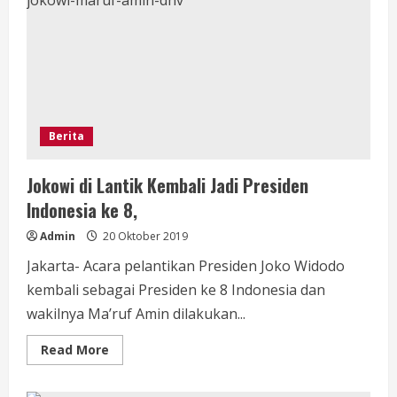
Kabinet
Kerja
Jilid
2
Pak
Jokowi
Berita
Jokowi di Lantik Kembali Jadi Presiden
Indonesia ke 8,
Admin
20 Oktober 2019
Jakarta- Acara pelantikan Presiden Joko Widodo
kembali sebagai Presiden ke 8 Indonesia dan
wakilnya Ma’ruf Amin dilakukan...
Read
Read More
more
about
Jokowi