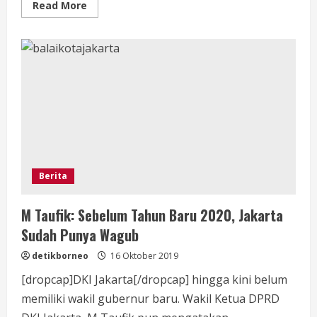
Read
Read More
more
about
Ambulans
Kecelakaan
di
Jalan
Raya
Sintang-
Pontianak,
Pengendara
Motor
Terlempar
Berita
M Taufik: Sebelum Tahun Baru 2020, Jakarta
Sudah Punya Wagub
detikborneo
16 Oktober 2019
[dropcap]DKI Jakarta[/dropcap] hingga kini belum
memiliki wakil gubernur baru. Wakil Ketua DPRD