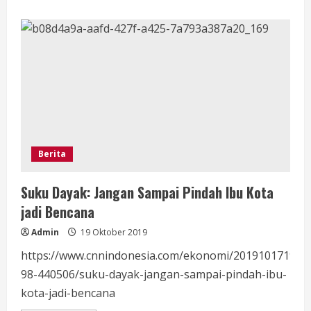
about
Seminar
Kebudayaan
Dayak
dan
Kontribusi
Terhadap
Pemindahan
Ibu
Kota
Baru
Berita
Suku Dayak: Jangan Sampai Pindah Ibu Kota
jadi Bencana
Admin
19 Oktober 2019
https://www.cnnindonesia.com/ekonomi/201910171949
98-440506/suku-dayak-jangan-sampai-pindah-ibu-
kota-jadi-bencana