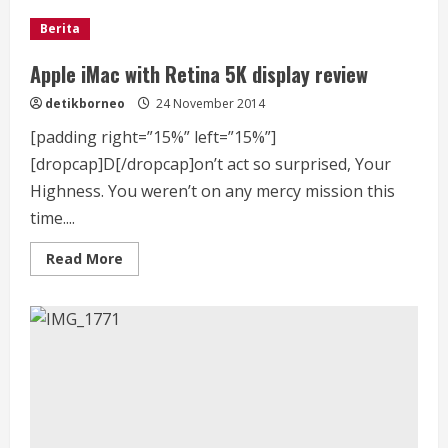
Peserta
Seminar
Berita
Kebudayaan
Dayak
dan
Apple iMac with Retina 5K display review
Kontribusinya
Terhadap
detikborneo
24 November 2014
Pemindahan
Ibu
Kota
[padding right=”15%” left=”15%”]
Baru.
[dropcap]D[/dropcap]on’t act so surprised, Your
Highness. You weren’t on any mercy mission this
time....
Read
Read More
more
about
Apple
iMac
with
Retina
5K
display
review