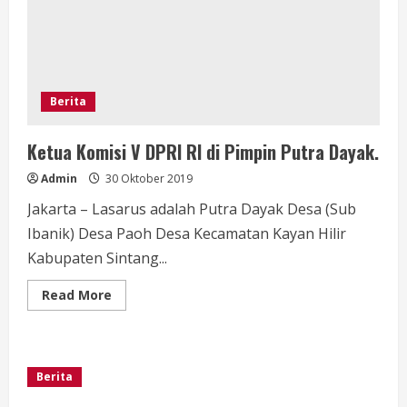
Saran
dari
Masyarakat
Berita
Ketua Komisi V DPRI RI di Pimpin Putra Dayak.
Admin
30 Oktober 2019
Jakarta – Lasarus adalah Putra Dayak Desa (Sub
Ibanik) Desa Paoh Desa Kecamatan Kayan Hilir
Kabupaten Sintang...
Read
Read More
more
about
Ketua
Komisi
V
DPRI
Berita
RI
di