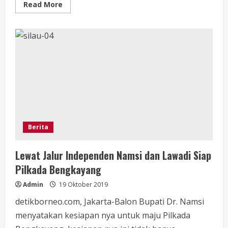
Read
Read More
more
about
PDIP
Sebut
Adian
Napitupulu
Tak
Mau
Jadi
Menteri
Berita
Lewat Jalur Independen Namsi dan Lawadi Siap
Pilkada Bengkayang
Admin
19 Oktober 2019
detikborneo.com, Jakarta-Balon Bupati Dr. Namsi
menyatakan kesiapan nya untuk maju Pilkada