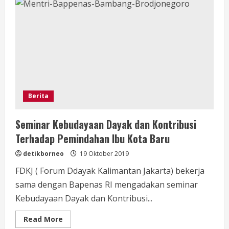
di
Lantik
Kembali
Jadi
Presiden
Indonesia
ke
8,
Berita
Seminar Kebudayaan Dayak dan Kontribusi
Terhadap Pemindahan Ibu Kota Baru
detikborneo
19 Oktober 2019
FDKJ ( Forum Ddayak Kalimantan Jakarta) bekerja
sama dengan Bapenas RI mengadakan seminar
Kebudayaan Dayak dan Kontribusi...
Read
Read More
more