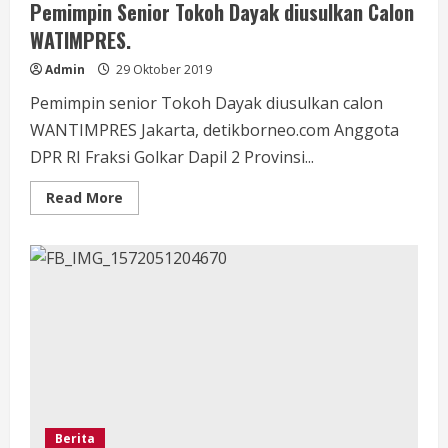
Pimpin
Pemimpin Senior Tokoh Dayak diusulkan Calon
Putra
Dayak.
WATIMPRES.
Admin
29 Oktober 2019
Pemimpin senior Tokoh Dayak diusulkan calon
WANTIMPRES Jakarta, detikborneo.com Anggota
DPR RI Fraksi Golkar Dapil 2 Provinsi...
Read
Read More
more
about
Pemimpin
Senior
Tokoh
Dayak
diusulkan
Calon
WATIMPRES.
Berita