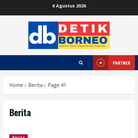
Skip
6 Agustus 2026
to
content
PARTNER
Home
Berita
Page 41
Berita
Berita