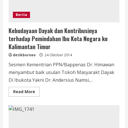
Berita
Kebudayaan Dayak dan Kontribusinya
terhadap Pemindahan Ibu Kota Negara ke
Kalimantan Timur
detikborneo
24 Oktober 2014
Sesmen Kementrian PPN/Bappenas Dr. Himawan
menyambut baik usulan Tokoh Masyarakt Dayak
Di Ibukota Yakni Dr. Andersius Namsi,...
Read
Read More
more
about
Kebudayaan
Dayak
dan
Kontribusinya
terhadap
Pemindahan
Ibu