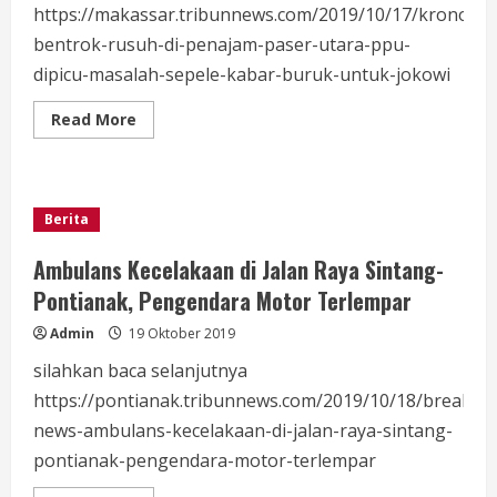
https://makassar.tribunnews.com/2019/10/17/kronolog
bentrok-rusuh-di-penajam-paser-utara-ppu-
dipicu-masalah-sepele-kabar-buruk-untuk-jokowi
Read
Read More
more
about
Kronologi
Rusuh
di
Panajam
Berita
Ambulans Kecelakaan di Jalan Raya Sintang-
Pontianak, Pengendara Motor Terlempar
Admin
19 Oktober 2019
silahkan baca selanjutnya
https://pontianak.tribunnews.com/2019/10/18/breaking
news-ambulans-kecelakaan-di-jalan-raya-sintang-
pontianak-pengendara-motor-terlempar