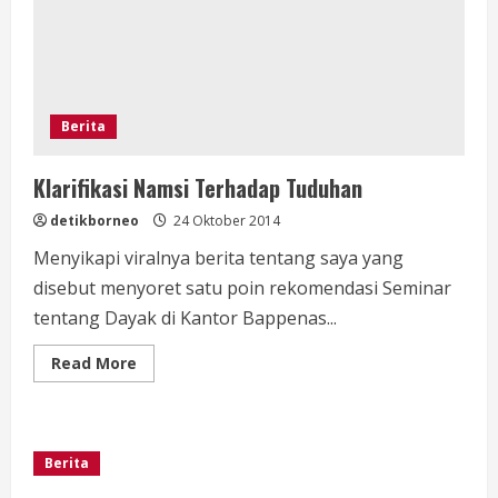
Kota
Negara
ke
Kalimantan
Timur
Berita
Klarifikasi Namsi Terhadap Tuduhan
detikborneo
24 Oktober 2014
Menyikapi viralnya berita tentang saya yang
disebut menyoret satu poin rekomendasi Seminar
tentang Dayak di Kantor Bappenas...
Read
Read More
more
about
Klarifikasi
Namsi
Terhadap
Tuduhan
Berita