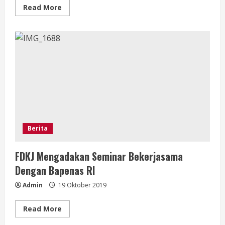
Read
Read More
more
about
Suku
Dayak:
Jangan
Sampai
Pindah
Ibu
Kota
jadi
Bencana
Berita
FDKJ Mengadakan Seminar Bekerjasama
Dengan Bapenas RI
Admin
19 Oktober 2019
Read
Read More
more
about